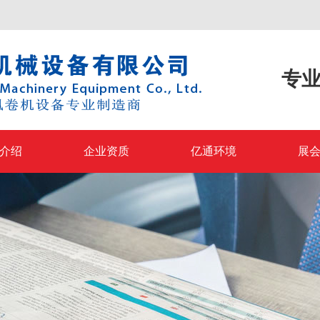
专业
介绍
企业资质
亿通环境
展