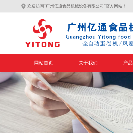
欢迎访问“广州亿通食品机械设备有限公司”官方网站！
网站首页
关于我们
产品