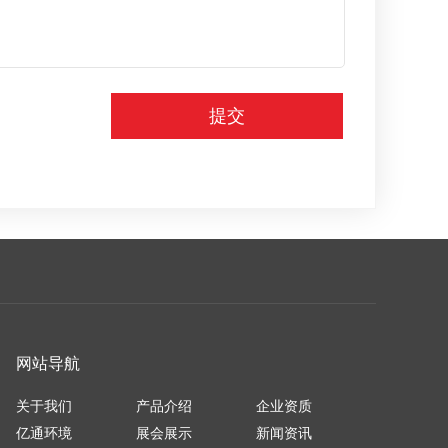
网站导航
关于我们
产品介绍
企业资质
亿通环境
展会展示
新闻资讯